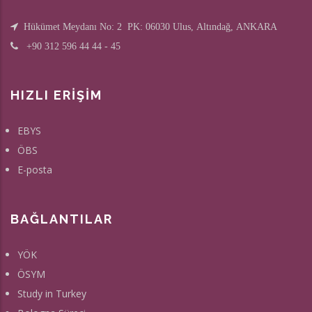
Pl
Hükümet Meydanı No: 2 PK: 06030 Ulus, Altındağ, ANKARA
R
+90 312 596 44 44 - 45
Ya
Ol
Ka
HIZLI ERİŞİM
Ed
EBYS
ÖBS
E-posta
BAĞLANTILAR
YÖK
ÖSYM
Study in Turkey