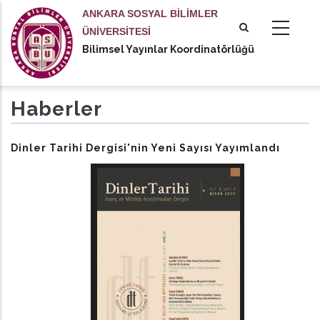
Ana
ANKARA SOSYAL BİLİMLER
içeriğe
ÜNİVERSİTESİ
atla
Bilimsel Yayınlar Koordinatörlüğü
tional actions
Haberler
Dinler Tarihi Dergisi'nin Yeni Sayısı Yayımlandı