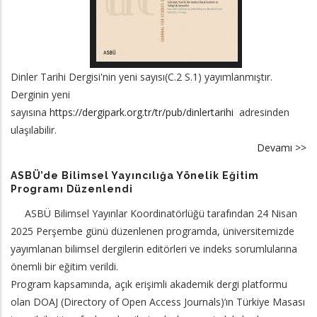
Dinler Tarihi Dergisi'nin yeni sayısı(C.2 S.1) yayımlanmıştır.
Derginin yeni
sayısına
https://dergipark.org.tr/tr/pub/dinlertarihi
adresinden
ulaşılabilir.
Devamı >>
a
Di
ASBÜ’de Bilimsel Yayıncılığa Yönelik Eğitim
Ta
Programı Düzenlendi
De
ASBÜ Bilimsel Yayınlar Koordinatörlüğü tarafından 24 Nisan
Ye
2025 Perşembe günü düzenlenen programda, üniversitemizde
Sa
yayımlanan bilimsel dergilerin editörleri ve indeks sorumlularına
Ya
önemli bir eğitim verildi.
Program kapsamında, açık erişimli akademik dergi platformu
olan DOAJ (Directory of Open Access Journals)’ın Türkiye Masası