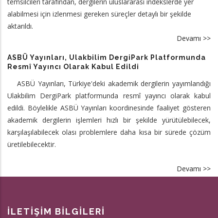
temsilcileri tarafından, dergilerin uluslararası indekslerde yer
alabilmesi için izlenmesi gereken süreçler detaylı bir şekilde
aktarıldı.
Devamı >>
a
A
ASBÜ Yayınları, Ulakbilim DergiPark Platformunda
Bi
Resmî Yayıncı Olarak Kabul Edildi
Ya
ASBÜ Yayınları, Türkiye'deki akademik dergilerin yayımlandığı
Yö
Ulakbilim DergiPark platformunda resmî yayıncı olarak kabul
Eğ
edildi. Böylelikle ASBÜ Yayınları koordinesinde faaliyet gösteren
Pr
akademik dergilerin işlemleri hızlı bir şekilde yürütülebilecek,
Dü
karşılaşılabilecek olası problemlere daha kısa bir sürede çözüm
üretilebilecektir.
Devamı >>
a
A
Ya
Ul
İLETİŞİM BİLGİLERİ
De